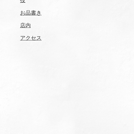
技
お品書き
店内
アクセス